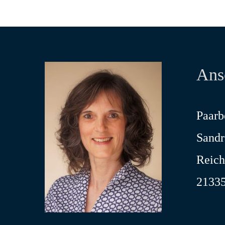
Ansc
Paarb
Sand
Reich
21335